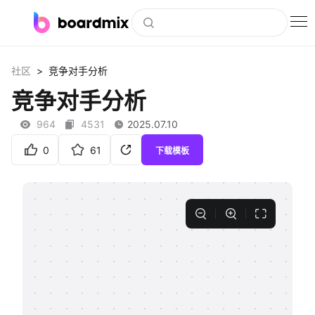
博思白板
>
社区
竞争对手分析
社区资源
竞争对手分析
下载
964
4531
2025.07.10
会员
0
61
下载模板
企业服务
私有化部署
客户案例
支持