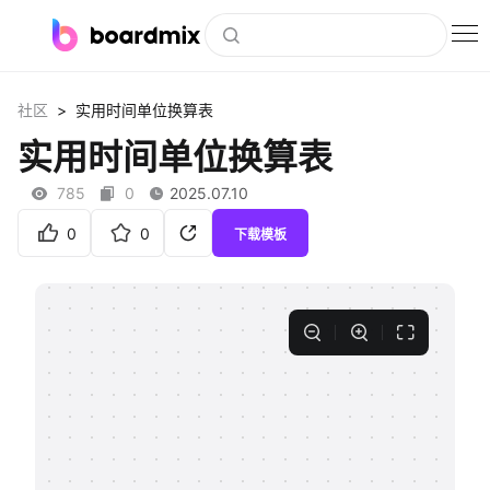
博思白板
>
社区
实用时间单位换算表
社区资源
实用时间单位换算表
下载
785
0
2025.07.10
会员
0
0
下载模板
企业服务
私有化部署
客户案例
支持