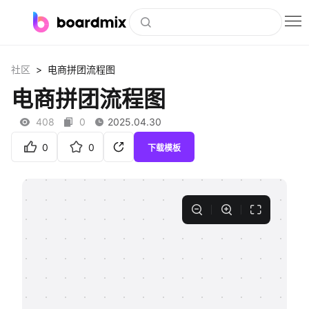
博思白板
>
社区
电商拼团流程图
社区资源
电商拼团流程图
下载
408
0
2025.04.30
会员
0
0
下载模板
企业服务
私有化部署
客户案例
支持