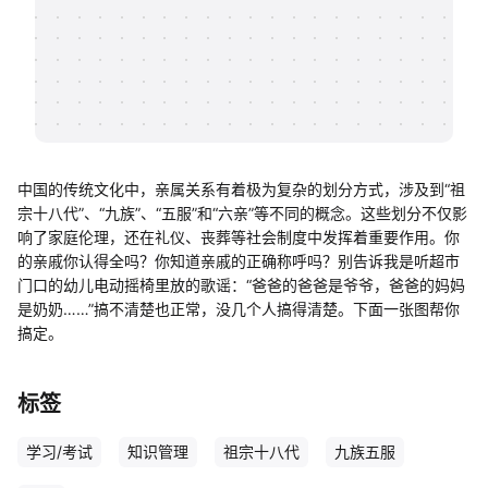
帮助中心
知识分享社区
中国的传统文化中，亲属关系有着极为复杂的划分方式，涉及到“祖
宗十八代”、“九族”、“五服”和“六亲”等不同的概念。这些划分不仅影
响了家庭伦理，还在礼仪、丧葬等社会制度中发挥着重要作用。你
的亲戚你认得全吗？你知道亲戚的正确称呼吗？别告诉我是听超市
门口的幼儿电动摇椅里放的歌谣：“爸爸的爸爸是爷爷，爸爸的妈妈
是奶奶……”搞不清楚也正常，没几个人搞得清楚。下面一张图帮你
搞定。
标签
学习/考试
知识管理
祖宗十八代
九族五服