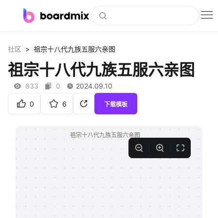
博思白板
>
社区
祖宗十八代九族五服六亲图
社区资源
祖宗十八代九族五服六亲图
下载
833
0
2024.09.10
会员
0
6
下载模板
企业服务
私有化部署
客户案例
支持