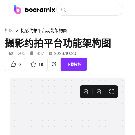
博思白板
>
社区
摄影约拍平台功能架构图
社区资源
摄影约拍平台功能架构图
下载
1265
857
2023.10.20
会员
0
19
下载模板
企业服务
私有化部署
客户案例
支持