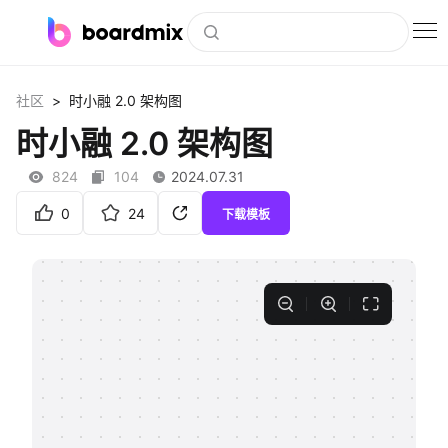
博思白板
>
社区
时小融 2.0 架构图
社区资源
时小融 2.0 架构图
下载
824
104
2024.07.31
会员
0
24
下载模板
企业服务
私有化部署
客户案例
支持