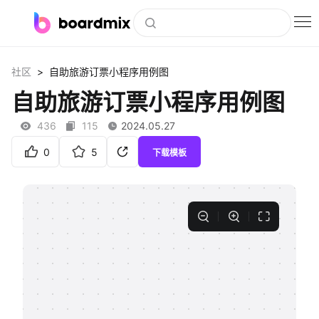
博思白板
>
社区
自助旅游订票小程序用例图
社区资源
自助旅游订票小程序用例图
下载
436
115
2024.05.27
会员
0
5
下载模板
企业服务
私有化部署
客户案例
支持