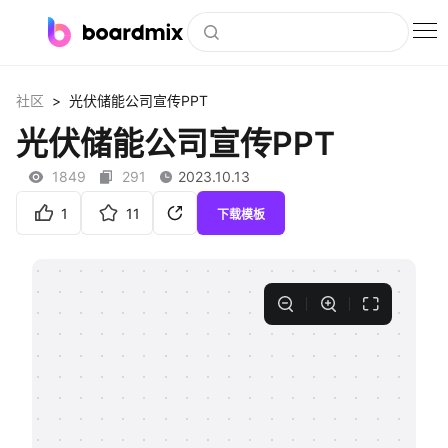
博思白板
>
社区
光伏储能公司宣传PPT
社区资源
光伏储能公司宣传PPT
下载
1849
291
2023.10.13
会员
1
11
下载模板
企业服务
私有化部署
客户案例
支持