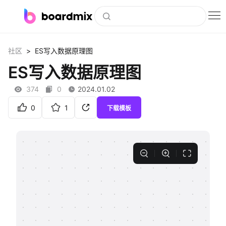
博思白板
>
社区
ES写入数据原理图
社区资源
ES写入数据原理图
下载
374
0
2024.01.02
会员
0
1
下载模板
企业服务
私有化部署
客户案例
支持