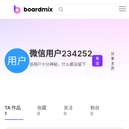
博思白板
社区资源
下载
微信用户234252
分
用户
关
享
会员
注
主
该用户十分神秘，什么都没留下
页
企业服务
私有化部署
客户案例
TA 作品
收藏
关注
粉丝
1
0
0
0
支持