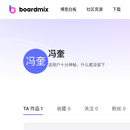
博思白板
社区资源
下载
冯奎
冯奎
该用户十分神秘，什么都没留下
TA 作品 1
收藏 0
关注 0
粉丝 0