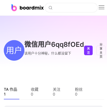
博思白板
社区资源
下载
微信用户6qq8fOEd
分
用户
关
享
会员
注
主
该用户十分神秘，什么都没留下
页
企业服务
私有化部署
客户案例
TA 作品
收藏
关注
粉丝
1
0
0
0
支持