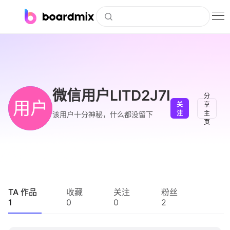
博思白板
社区资源
下载
微信用户LlTD2J7I
分
用户
关
享
会员
注
主
该用户十分神秘，什么都没留下
页
企业服务
私有化部署
客户案例
TA 作品
收藏
关注
粉丝
1
0
0
2
支持