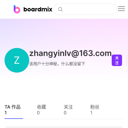
博思白板
社区资源
下载
zhangyinlv@163.com
Z
关
会员
注
该用户十分神秘，什么都没留下
企业服务
私有化部署
客户案例
TA 作品
收藏
关注
粉丝
1
0
0
1
支持