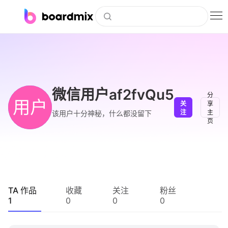
博思白板
社区资源
下载
微信用户af2fvQu5
分
用户
关
享
会员
注
主
该用户十分神秘，什么都没留下
页
企业服务
私有化部署
客户案例
TA 作品
收藏
关注
粉丝
1
0
0
0
支持