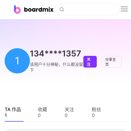
博思白板
社区资源
下载
134****1357
1
关
分享主
会员
该用户十分神秘，什么都没留
注
页
下
企业服务
私有化部署
客户案例
TA 作品
收藏
关注
粉丝
1
0
0
0
支持