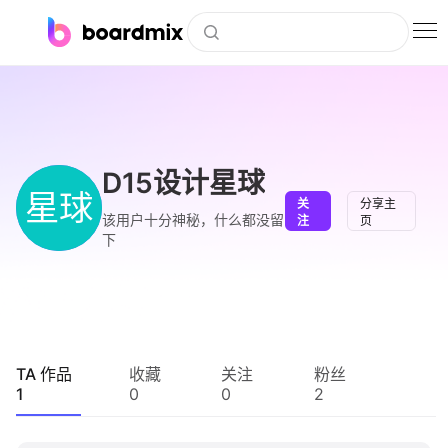
博思白板
社区资源
下载
D15设计星球
星球
关
分享主
会员
该用户十分神秘，什么都没留
注
页
下
企业服务
私有化部署
客户案例
TA 作品
收藏
关注
粉丝
1
0
0
2
支持