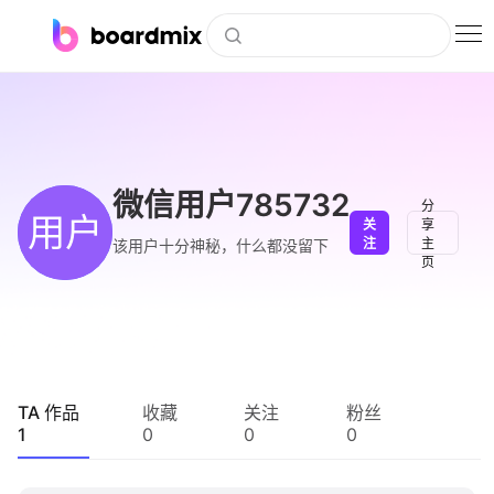
博思白板
社区资源
下载
微信用户785732
分
用户
关
享
会员
注
主
该用户十分神秘，什么都没留下
页
企业服务
私有化部署
客户案例
TA 作品
收藏
关注
粉丝
1
0
0
0
支持