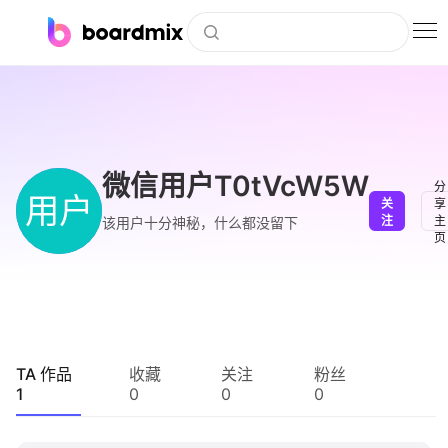
博思白板
社区资源
下载
微信用户T0tVcW5W
分
用户
关
享
会员
注
主
该用户十分神秘，什么都没留下
页
企业服务
私有化部署
客户案例
TA 作品
收藏
关注
粉丝
1
0
0
0
支持