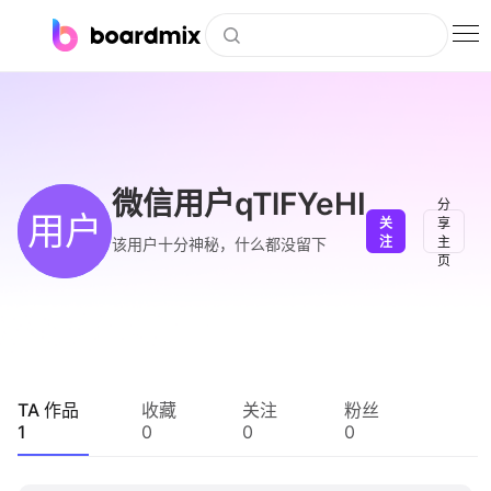
博思白板
社区资源
下载
微信用户qTlFYeHI
分
用户
关
享
会员
注
主
该用户十分神秘，什么都没留下
页
企业服务
私有化部署
客户案例
TA 作品
收藏
关注
粉丝
1
0
0
0
支持