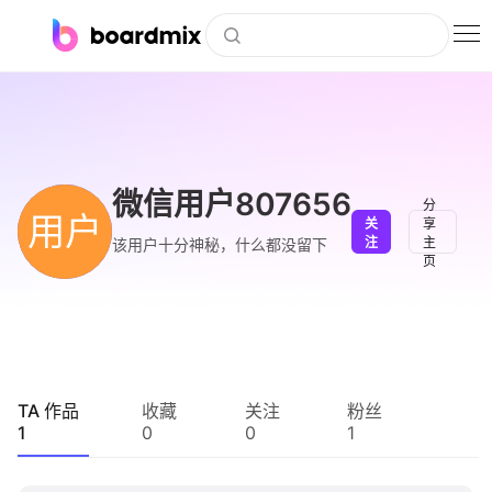
博思白板
社区资源
下载
微信用户807656
分
用户
关
享
会员
注
主
该用户十分神秘，什么都没留下
页
企业服务
私有化部署
客户案例
TA 作品
收藏
关注
粉丝
1
0
0
1
支持