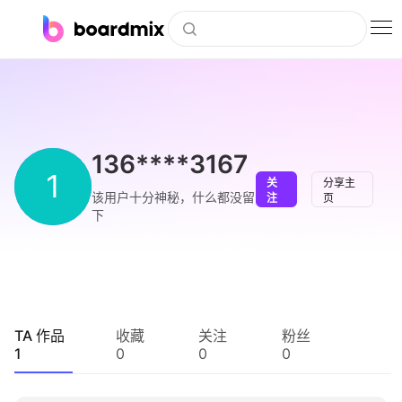
博思白板
社区资源
下载
136****3167
1
关
分享主
会员
该用户十分神秘，什么都没留
注
页
下
企业服务
私有化部署
客户案例
TA 作品
收藏
关注
粉丝
1
0
0
0
支持