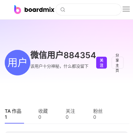
博思白板
社区资源
下载
微信用户884354
分
用户
关
享
会员
注
主
该用户十分神秘，什么都没留下
页
企业服务
私有化部署
客户案例
TA 作品
收藏
关注
粉丝
1
0
0
0
支持