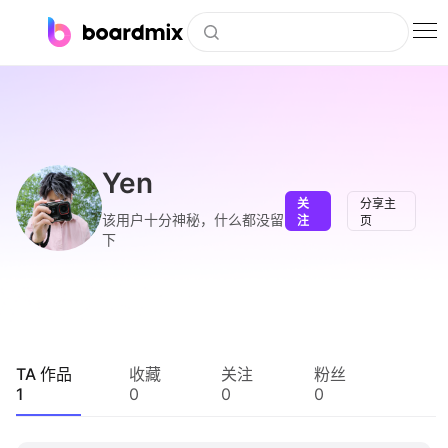
博思白板
社区资源
下载
Yen
关
分享主
会员
该用户十分神秘，什么都没留
注
页
下
企业服务
私有化部署
客户案例
TA 作品
收藏
关注
粉丝
1
0
0
0
支持