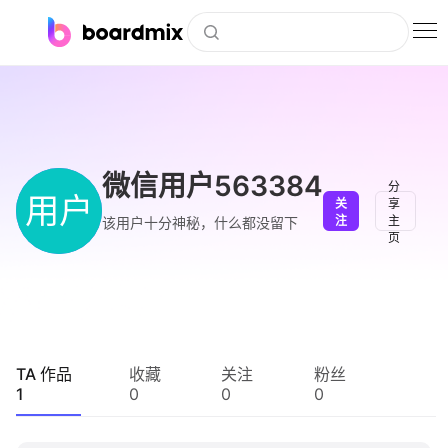
博思白板
社区资源
下载
微信用户563384
分
用户
关
享
会员
注
主
该用户十分神秘，什么都没留下
页
企业服务
私有化部署
客户案例
TA 作品
收藏
关注
粉丝
1
0
0
0
支持