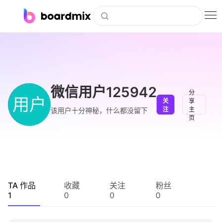
博思白板
社区资源
下载
微信用户125942
分
用户
关
享
会员
注
主
该用户十分神秘，什么都没留下
页
企业服务
私有化部署
客户案例
TA 作品
收藏
关注
粉丝
1
0
0
0
支持