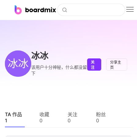
博思白板
社区资源
下载
冰冰
冰冰
关
分享主
会员
该用户十分神秘，什么都没留
注
页
下
企业服务
私有化部署
客户案例
TA 作品
收藏
关注
粉丝
1
0
0
0
支持