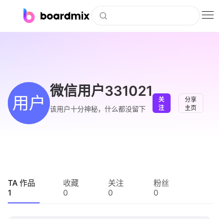
博思白板
社区资源
下载
微信用户331021
用户
关
分享
会员
注
主页
该用户十分神秘，什么都没留下
企业服务
私有化部署
客户案例
TA 作品
收藏
关注
粉丝
1
0
0
0
支持