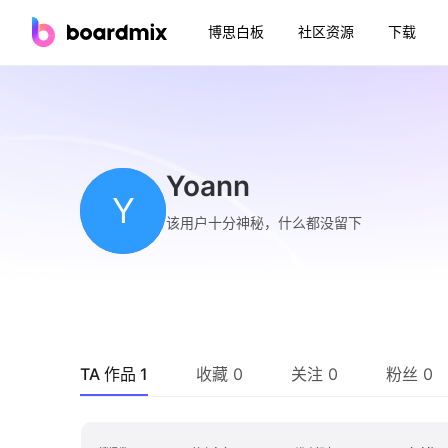
博思白板
社区资源
下载
Yoann
Y
该用户十分神秘，什么都没留下
TA 作品 1
收藏 0
关注 0
粉丝 0