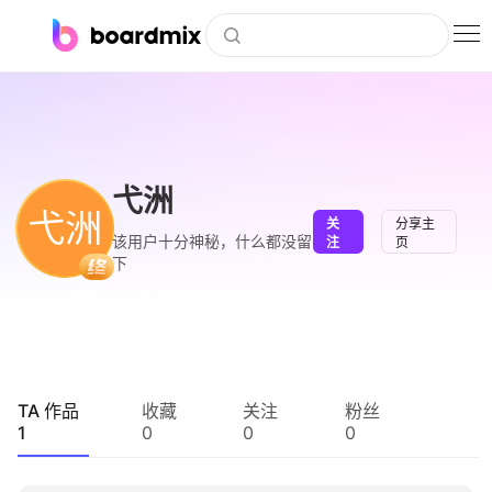
博思白板
社区资源
下载
弋洲
弋洲
关
分享主
会员
该用户十分神秘，什么都没留
注
页
下
企业服务
私有化部署
客户案例
TA 作品
收藏
关注
粉丝
1
0
0
0
支持