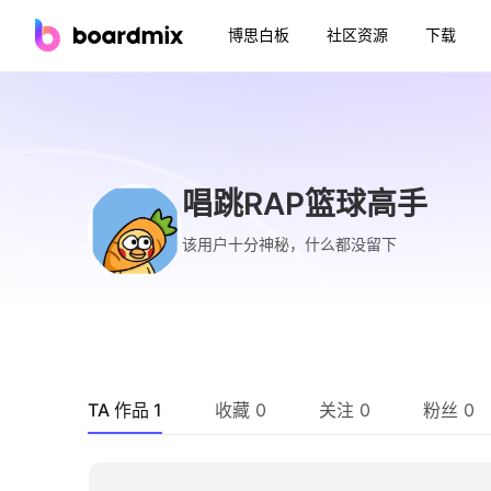
博思白板
社区资源
下载
唱跳RAP篮球高手
该用户十分神秘，什么都没留下
TA 作品 1
收藏 0
关注 0
粉丝 0