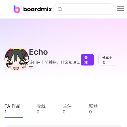
博思白板
社区资源
下载
Echo
关
分享主
会员
该用户十分神秘，什么都没留
注
页
下
企业服务
私有化部署
客户案例
TA 作品
收藏
关注
粉丝
1
0
0
0
支持