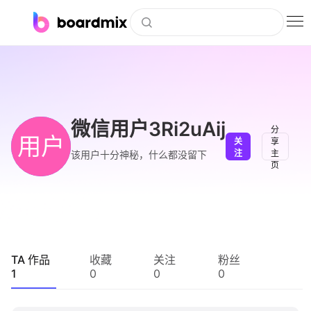
博思白板
社区资源
下载
微信用户3Ri2uAij
分
用户
关
享
会员
注
主
该用户十分神秘，什么都没留下
页
企业服务
私有化部署
客户案例
TA 作品
收藏
关注
粉丝
1
0
0
0
支持