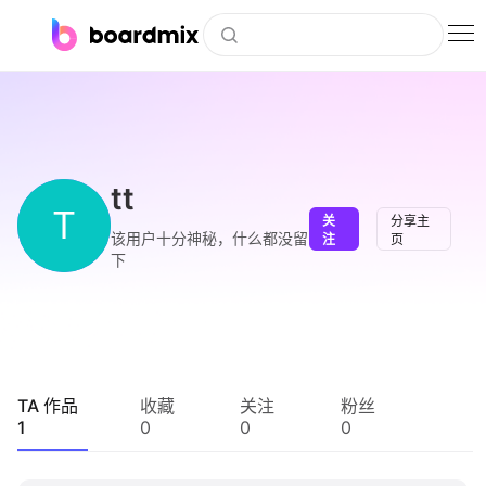
博思白板
社区资源
下载
tt
T
关
分享主
会员
该用户十分神秘，什么都没留
注
页
下
企业服务
私有化部署
客户案例
TA 作品
收藏
关注
粉丝
1
0
0
0
支持