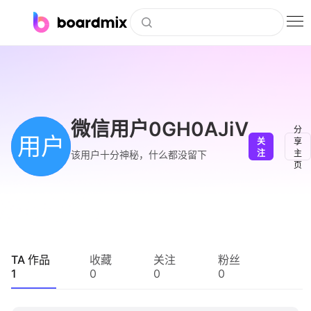
博思白板
社区资源
下载
微信用户0GH0AJiV
分
用户
关
享
会员
注
主
该用户十分神秘，什么都没留下
页
企业服务
私有化部署
客户案例
TA 作品
收藏
关注
粉丝
1
0
0
0
支持