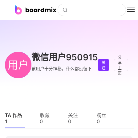
博思白板
社区资源
下载
微信用户950915
分
用户
关
享
会员
注
主
该用户十分神秘，什么都没留下
页
企业服务
私有化部署
客户案例
TA 作品
收藏
关注
粉丝
1
0
0
0
支持