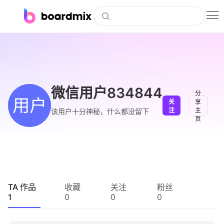
博思白板
社区资源
下载
微信用户834844
分
用户
关
享
会员
注
主
该用户十分神秘，什么都没留下
页
企业服务
私有化部署
客户案例
TA 作品
收藏
关注
粉丝
1
0
0
0
支持