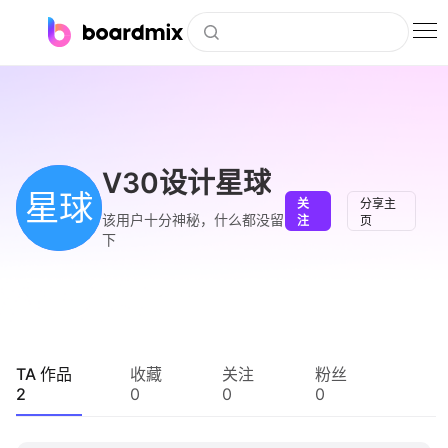
博思白板
社区资源
下载
V30设计星球
星球
关
分享主
会员
该用户十分神秘，什么都没留
注
页
下
企业服务
私有化部署
客户案例
TA 作品
收藏
关注
粉丝
2
0
0
0
支持