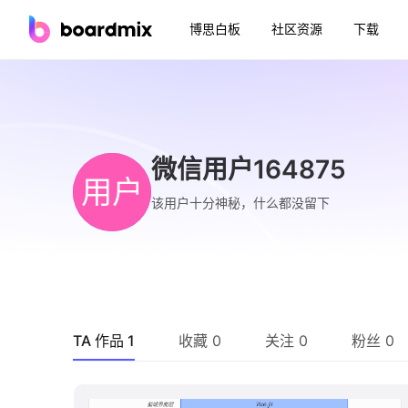
博思白板
社区资源
下载
微信用户164875
用户
该用户十分神秘，什么都没留下
TA 作品 1
收藏 0
关注 0
粉丝 0