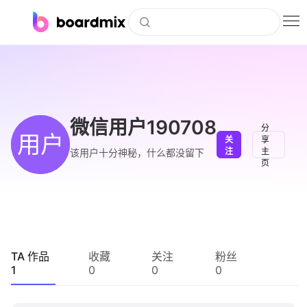
博思白板
社区资源
下载
微信用户190708
分
用户
关
享
会员
注
主
该用户十分神秘，什么都没留下
页
企业服务
私有化部署
客户案例
TA 作品
收藏
关注
粉丝
1
0
0
0
支持