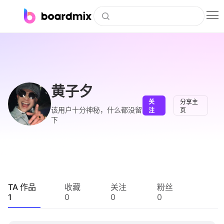
博思白板
社区资源
下载
黄子夕
关
分享主
会员
该用户十分神秘，什么都没留
注
页
下
企业服务
私有化部署
客户案例
TA 作品
收藏
关注
粉丝
1
0
0
0
支持