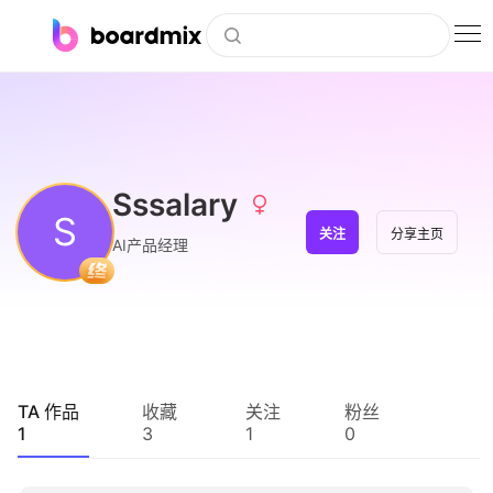
博思白板
社区资源
下载
Sssalary
S
会员
关注
分享主页
AI产品经理
企业服务
私有化部署
客户案例
TA 作品
收藏
关注
粉丝
1
3
1
0
支持