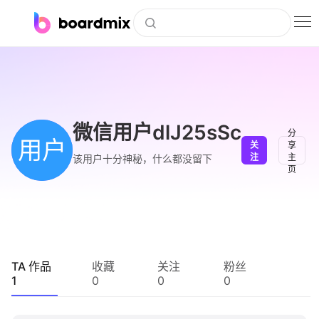
博思白板
社区资源
下载
微信用户dlJ25sSc
分
用户
关
享
会员
注
主
该用户十分神秘，什么都没留下
页
企业服务
私有化部署
客户案例
TA 作品
收藏
关注
粉丝
1
0
0
0
支持