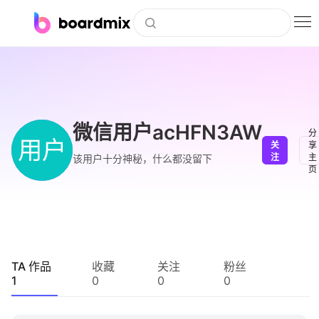
博思白板
社区资源
下载
微信用户acHFN3AW
分
用户
关
享
会员
注
主
该用户十分神秘，什么都没留下
页
企业服务
私有化部署
客户案例
TA 作品
收藏
关注
粉丝
1
0
0
0
支持