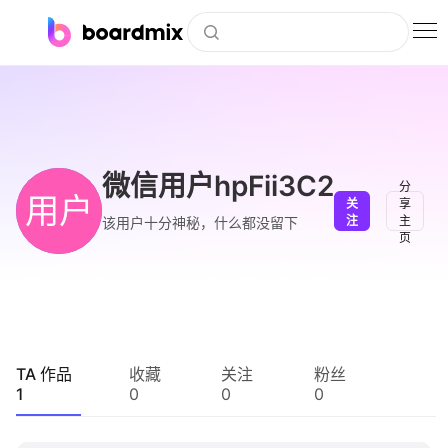
博思白板
社区资源
下载
微信用户hpFii3C2
分
用户
关
享
会员
注
主
该用户十分神秘，什么都没留下
页
企业服务
私有化部署
客户案例
TA 作品
收藏
关注
粉丝
1
0
0
0
支持