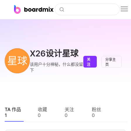
博思白板
社区资源
下载
X26设计星球
星球
关
分享主
会员
该用户十分神秘，什么都没留
注
页
下
企业服务
私有化部署
客户案例
TA 作品
收藏
关注
粉丝
1
0
0
0
支持