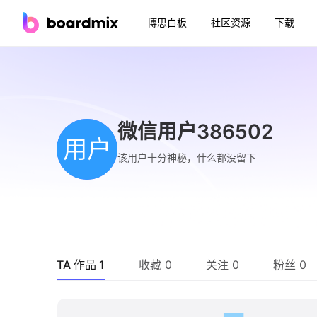
博思白板
社区资源
下载
微信用户386502
用户
该用户十分神秘，什么都没留下
TA 作品 1
收藏 0
关注 0
粉丝 0