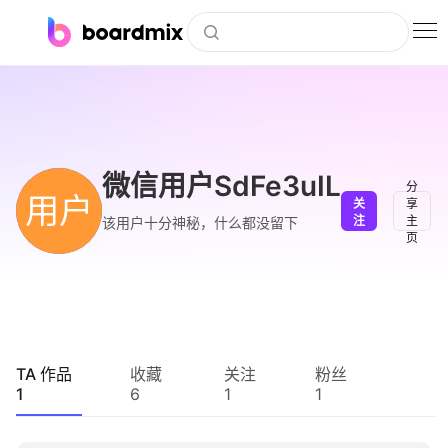
博思白板
社区资源
下载
微信用户SdFe3uIL
分
用户
关
享
会员
注
主
该用户十分神秘，什么都没留下
页
企业服务
私有化部署
客户案例
TA 作品
收藏
关注
粉丝
1
6
1
1
支持