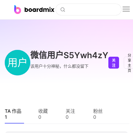
博思白板
社区资源
下载
微信用户S5Ywh4zY
分
用户
关
享
会员
注
主
该用户十分神秘，什么都没留下
页
企业服务
私有化部署
客户案例
TA 作品
收藏
关注
粉丝
1
0
0
0
支持