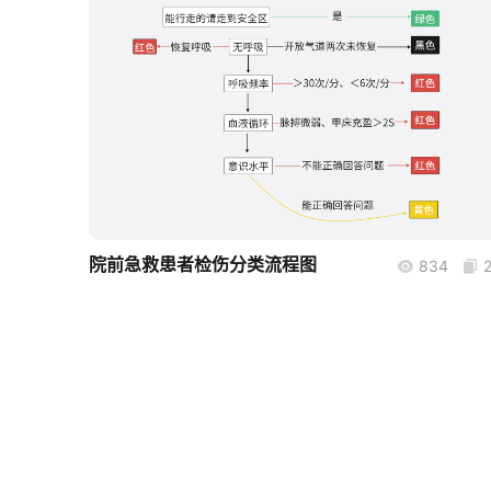
boardmix
院前急救患者检伤分类流程图
834